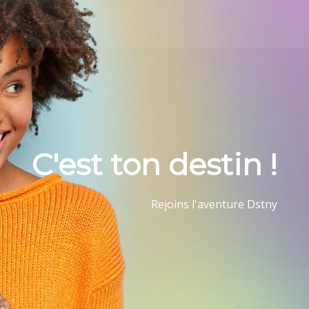
C'est ton destin !
Rejoins l'aventure Dstny