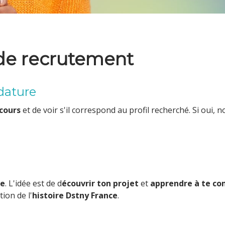
de recrutement
dature
rcours
et de voir s'il correspond au profil recherché. Si oui,
ge
. L'idée est de d
écouvrir ton projet
et
apprendre à te co
ion de l'
histoire Dstny France
.