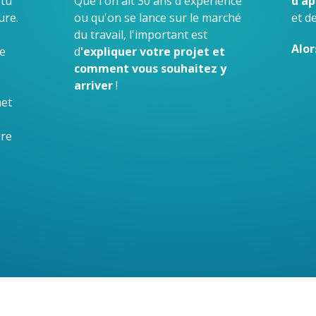
 tu
Que l'on ait 30 ans d'expérience
d'ap
ure.
ou qu'on se lance sur le marché
et de
du travail, l'important est
Alor
e
d
'expliquer votre projet et
comment vous souhaitez y
arriver
!
met
ure