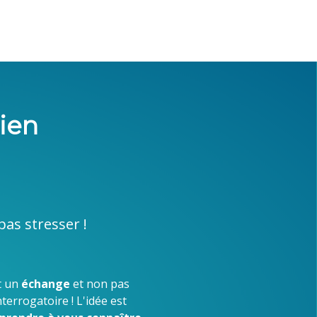
tien
pas stresser !
t un
échange
et non pas
nterrogatoire ! L'idée est