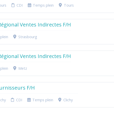
ours
CDI
Temps plein
Tours
égional Ventes Indirectes F/H
plein
Strasbourg
égional Ventes Indirectes F/H
plein
Metz
urnisseurs F/H
ichy
CDI
Temps plein
Clichy