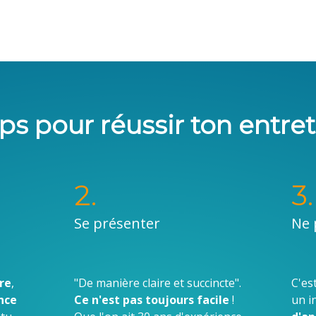
ips pour réussir ton entre
2.
3.
Se présenter
Ne 
ire
,
"De manière claire et succincte".
C'es
nce
Ce n'est pas toujours facile
!
un i