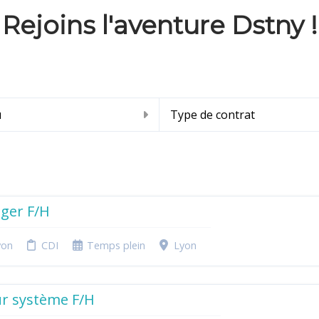
Rejoins l'aventure Dstny !
u
Type de contrat
ger F/H
yon
CDI
Temps plein
Lyon
r système F/H