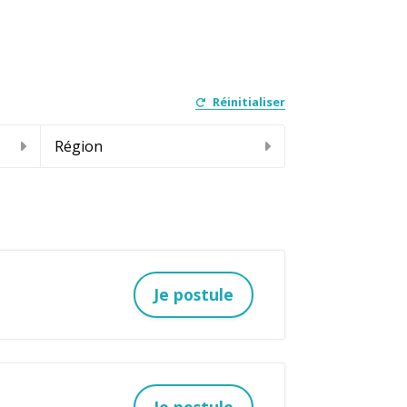
Réinitialiser
Région
Je postule