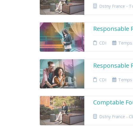
Dstny France - T
Responsable R
CDI
Temps 
Responsable R
CDI
Temps 
Comptable Fo
Dstny France - Cl