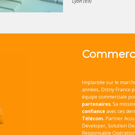
Lyon (69)
Commerc
Implantée sur le march
années, Dstny France p
équipe commerciale po
partenaires
. Sa missi
confiance
avec ces dern
Télécom.
Partner Acco
Developer, Solution De
Responsable Opération