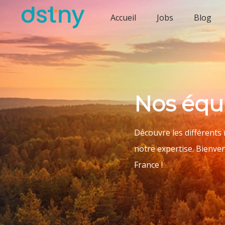
Accueil
Jobs
Blog
Nos équ
Découvre les différents 
notre expertise. Bienve
France !