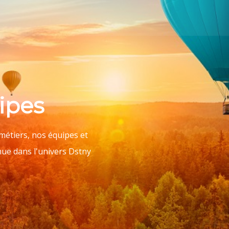
ipes
métiers, nos équipes et
nue dans l'univers Dstny