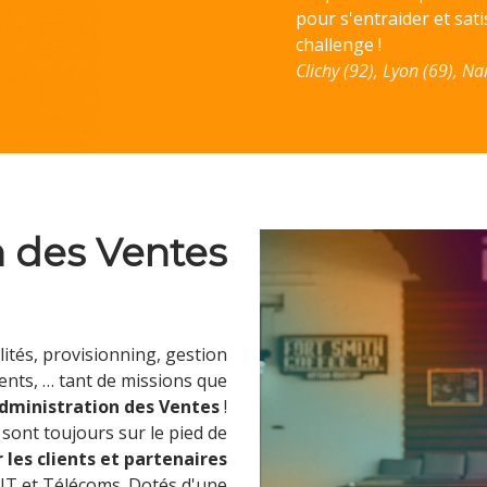
pour s'entraider et satis
challenge !
Clichy (92), Lyon (69), Na
n des Ventes
ités, provisionning, gestion
ients, … tant de missions que
dministration des Ventes
!
 sont toujours sur le pied de
les clients et partenaires
 IT et Télécoms. Dotés d'une