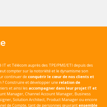
e
é IT et Télécom auprès des TPE/PME/ETI depuis des
eut compter sur la notoriété et le dynamisme son
ur continuer de
conquérir le cœur de nos clients et
on ? Construire et développer une
relation de
iers et ainsi les
accompagner dans leur projet IT et
unt Manager, Channel Account Manager, Business
signer, Solution Architect, Product Manager ou encore
nel de Compte, tant de personnes œuvrant
ensemble