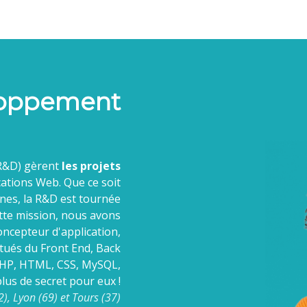
loppement
R&D) gèrent
les projets
ations Web. Que ce soit
rnes, la R&D est tournée
tte mission, nous avons
oncepteur d'application,
bitués du Front End, Back
 PHP, HTML, CSS, MySQL,
lus de secret pour eux !
2), Lyon (69) et Tours (37)