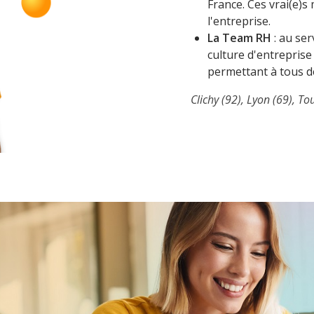
France. Ces vrai(e)s 
l'entreprise.
La Team RH
: au ser
culture d'entrepris
permettant à tous de
Clichy (92), Lyon (69), To